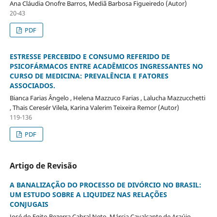
Ana Cláudia Onofre Barros, Mediã Barbosa Figueiredo (Autor)
20-43
PDF
ESTRESSE PERCEBIDO E CONSUMO REFERIDO DE
PSICOFÁRMACOS ENTRE ACADÊMICOS INGRESSANTES NO
CURSO DE MEDICINA: PREVALÊNCIA E FATORES
ASSOCIADOS.
Bianca Farias Ângelo , Helena Mazzuco Farias , Lalucha Mazzucchetti
, Thais Ceresér Vilela, Karina Valerim Teixeira Remor (Autor)
119-136
PDF
Artigo de Revisão
A BANALIZAÇÃO DO PROCESSO DE DIVÓRCIO NO BRASIL:
UM ESTUDO SOBRE A LIQUIDEZ NAS RELAÇÕES
CONJUGAIS
José do Egito Bezerra Cabral Neto, Márcia Cavalcante de Araújo