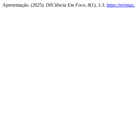
Apresentação. (2025).
DêCiência Em Foco
,
8
(1), 1-3.
https://revist