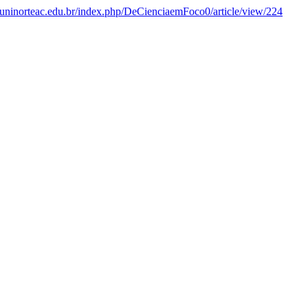
as.uninorteac.edu.br/index.php/DeCienciaemFoco0/article/view/224